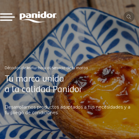
Décadas de know-how al servicio de tu marca
Tu marca unida
a la calidad Panidor
Desarrollamos productos adaptados a tus necesidades y a
tu pliego de condiciones.