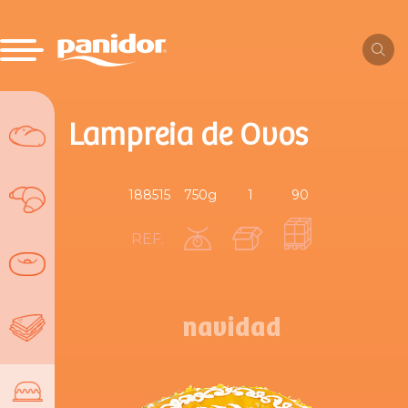
Lampreia de Ovos
188515
750g
1
90
REF.
navidad