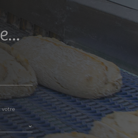
...
r votre