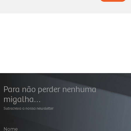
Para não perder nenhuma
migalha…
Subscreva a nossa newsletter
Geral