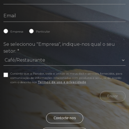
Empresa
Particular
Se selecionou "Empresa", indique-nos qual o seu
setor:
*
Consinto que a Panidor, trate e utilize os meus dados pessoais fornecidos, para
comunicação de informações relacionadas com produtos e serviços, de acordo
com o descrito nos
Termos de uso e privacidade
Enviar
Contacte-nos