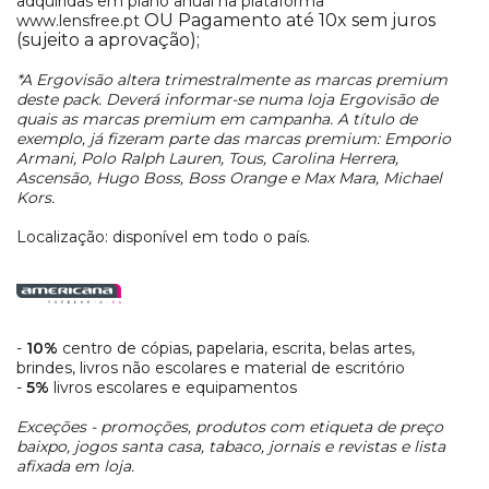
adquiridas em plano anual na plataforma
OU
Pagamento até 10x sem juros
www.lensfree.pt
(sujeito a aprovação);
*A Ergovisão altera trimestralmente as marcas premium
deste pack. Deverá informar-se numa loja Ergovisão de
quais as marcas premium em campanha. A título de
exemplo, já fizeram parte das marcas premium: Emporio
Armani, Polo Ralph Lauren, Tous, Carolina Herrera,
Ascensão, Hugo Boss, Boss Orange e Max Mara, Michael
Kors.
Localização: disponível em todo o país.
-
10%
centro de cópias, papelaria, escrita, belas artes,
brindes, livros não escolares e material de escritório
-
5%
livros escolares e equipamentos
Exceções - promoções, produtos com etiqueta de preço
baixpo, jogos santa casa, tabaco, jornais e revistas e lista
afixada em loja.