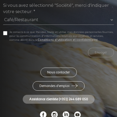
Si vous avez sélectionné "Société", merci d'indiquer
votre secteur:
*
Je consens à ce que Panidor, traite et utilise mes données personnelles fournies,
pour la communication d'informations relatives aux produits et services,
comme décrit dans le
Conditions d'utilisation et confidentialité
Envoyer
Nous contacter
Demandes d'emploi
Assistance clientèle (+351) 244 689 050