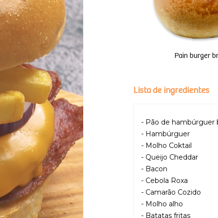
Pain burger b
Lista de ingredientes
- Pão de hambúrguer 
- Hambúrguer
- Molho Coktail
- Queijo Cheddar
- Bacon
- Cebola Roxa
- Camarão Cozido
- Molho alho
- Batatas fritas