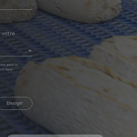
r votre
ies, pour la
crit dans
Envoyer