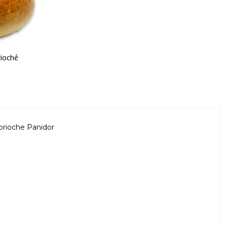
rioché
brioche Panidor