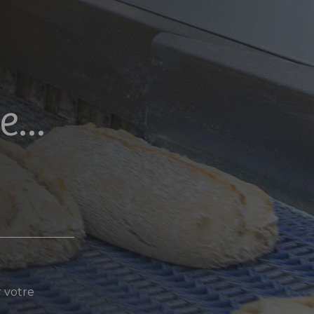
...
r votre