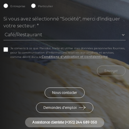
Entreprise
Particulier
Si vous avez sélectionné "Société", merci d'indiquer
votre secteur:
*
Je consens à ce que Panidor, traite et utilise mes données personnelles fournies,
pour la communication d'informations relatives aux produits et services,
comme décrit dans le
Conditions d'utilisation et confidentialité
Envoyer
Nous contacter
Demandes d'emploi
Assistance clientèle (+351) 244 689 050