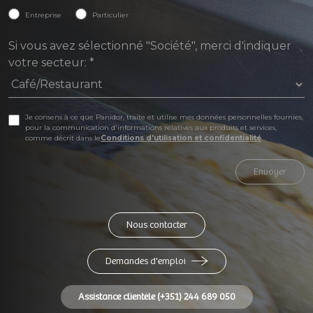
Entreprise
Particulier
Si vous avez sélectionné "Société", merci d'indiquer
votre secteur:
*
Je consens à ce que Panidor, traite et utilise mes données personnelles fournies,
pour la communication d'informations relatives aux produits et services,
comme décrit dans le
Conditions d'utilisation et confidentialité
Envoyer
Nous contacter
Demandes d'emploi
Assistance clientèle (+351) 244 689 050