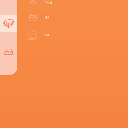
60g
10
64