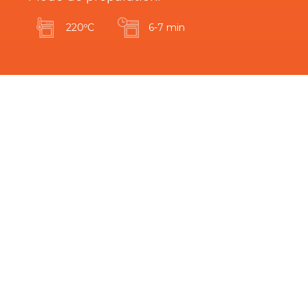
220ºC
6-7 min
Êtes-vous intéressé par ce produit?
Produits connexes
Le plus dur est de choisir…