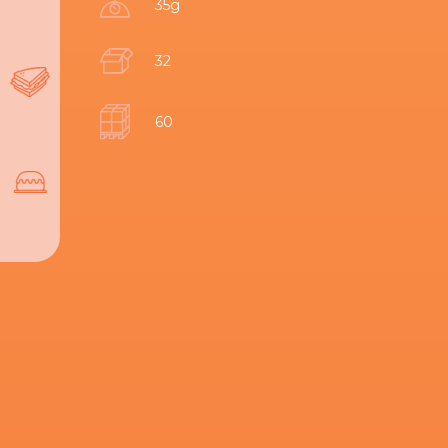
35g
32
60