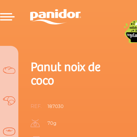
Panut noix de
coco
REF.
187030
70g