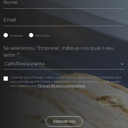
Empresa
Particular
Se selecionou "Empresa", indique-nos qual o seu
setor:
*
Consinto que a Panidor, trate e utilize os meus dados pessoais fornecidos, para
comunicação de informações relacionadas com produtos e serviços, de acordo
com o descrito nos
Termos de uso e privacidade
Enviar
Contacte-nos