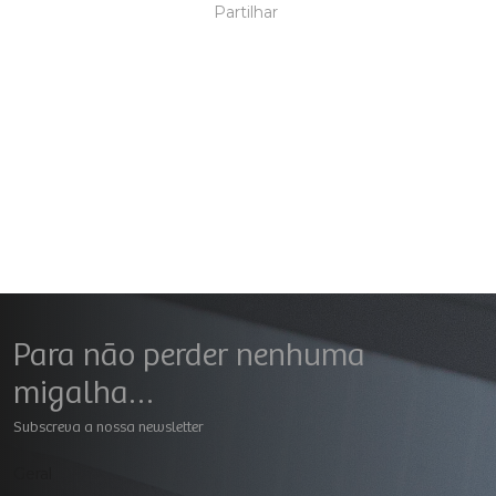
Partilhar
Para não perder nenhuma
migalha…
Subscreva a nossa newsletter
Geral