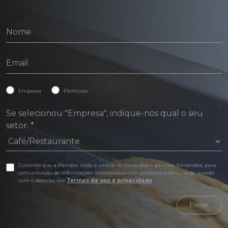
Geral
Empresa
Particular
Se selecionou "Empresa", indique-nos qual o seu
setor:
*
Consinto que a Panidor, trate e utilize os meus dados pessoais fornecidos, para
comunicação de informações relacionadas com produtos e serviços, de acordo
com o descrito nos
Termos de uso e privacidade
Enviar