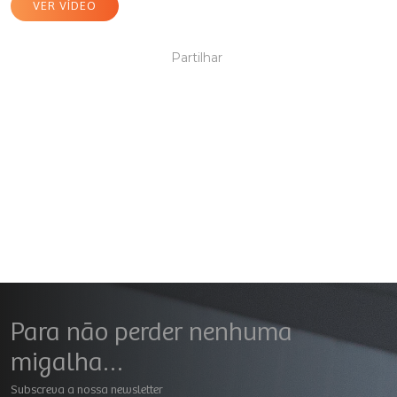
VER VÍDEO
Partilhar
Para não perder nenhuma
migalha…
Subscreva a nossa newsletter