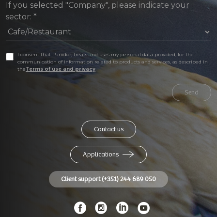
If you selected "Company", please indicate your
sector:
*
I consent that Panidor, treats and uses my personal data provided, for the
communication of information related to products and services, as described in
the
Terms of use and privacy
Send
Contact us
Applications
Client support (+351) 244 689 050