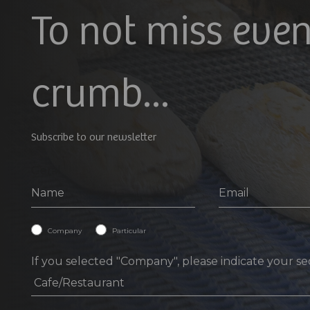
To not miss even
crumb...
Subscribe to our newsletter
Geral
Company
Particular
If you selected "Company", please indicate your se