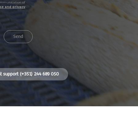
 communication of
se and privacy
Send
nt support (+351) 244 689 050