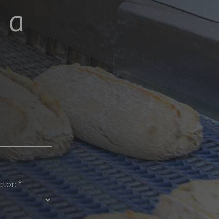
 a
ctor:
*