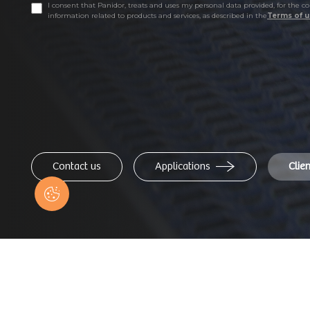
I consent that Panidor, treats and uses my personal data provided, for the
information related to products and services, as described in the
Terms of u
Contact us
Applications
Clie