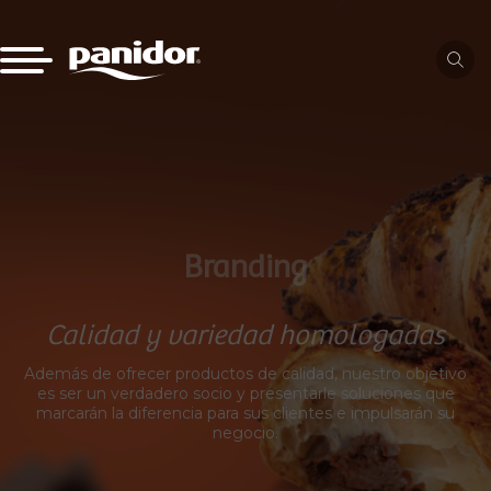
Branding
Calidad y variedad homologadas
Además de ofrecer productos de calidad, nuestro objetivo
es ser un verdadero socio y presentarle soluciones que
marcarán la diferencia para sus clientes e impulsarán su
negocio.