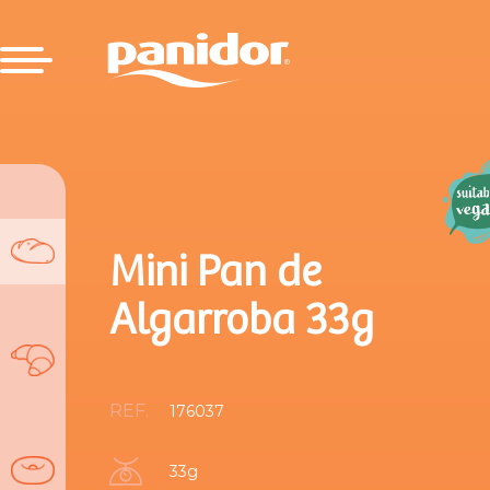
Mini Pan de
Algarroba 33g
REF.
176037
33g