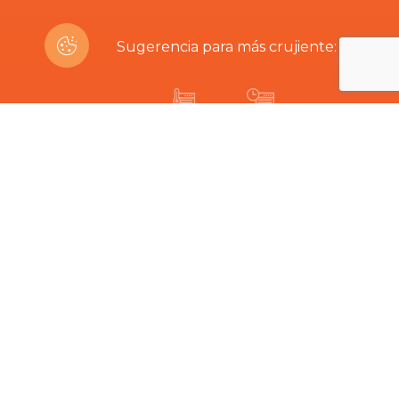
Sugerencia para más crujiente:
200ºC
8-12 min
¿Estás interesado en este producto?
Productos Relacionados
Lo difícil es elegir…