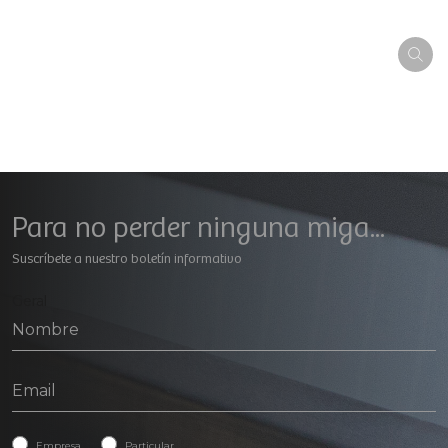
Para no perder ninguna miga...
Suscríbete a nuestro boletín informativo
Geral
Empresa
Particular