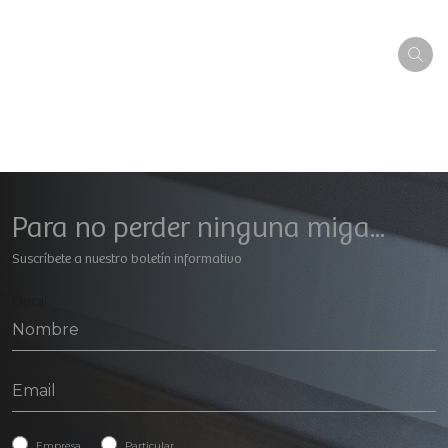
Para no perder ninguna miga...
Suscríbete a nuestro boletín informativo
Geral
Empresa
Particular