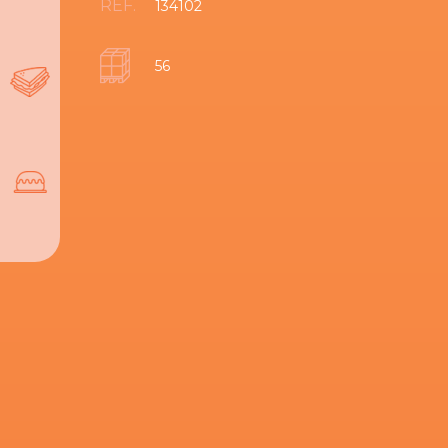
REF.
134102
56