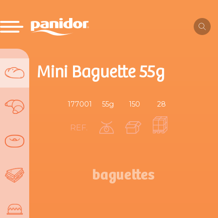
Mini Baguette 55g
177001
55g
150
28
REF.
baguettes