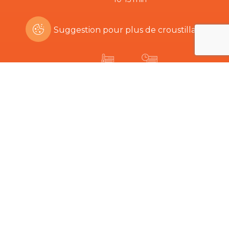
Suggestion pour plus de croustillant:
200ºC
5-8 min
Êtes-vous intéressé par ce produit?
Produits connexes
Le plus dur est de choisir…