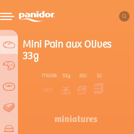
Mini Pain aux Olives
33g
176038
33g
250
32
REF.
miniatures