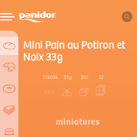
Mini Pain au Potiron et
Noix 33g
176036
33g
250
32
REF.
miniatures