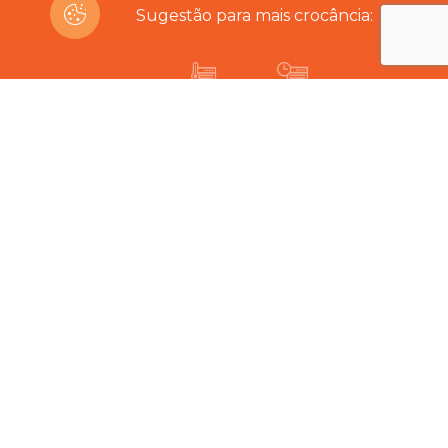
Sugestão para mais crocância:
200ºC
10-14 min
Está interessado neste produto?
Produtos Relacionados
Difícil é escolher…