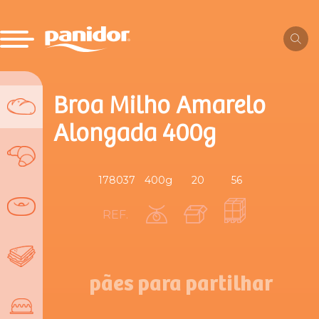
Broa Milho Amarelo
Alongada 400g
178037
400g
20
56
REF.
pães para partilhar