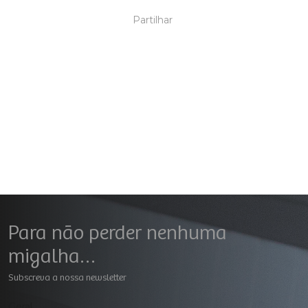
Partilhar
Para não perder nenhuma
migalha…
Subscreva a nossa newsletter
Geral