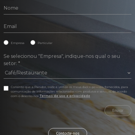
Empresa
Particular
Se selecionou "Empresa", indique-nos qual o seu
setor:
*
Consinto que a Panidor, trate e utilize os meus dados pessoais fornecidos, para
comunicação de informações relacionadas com produtos e serviços, de acordo
com o descrito nos
Termos de uso e privacidade
Enviar
Contacte-nos