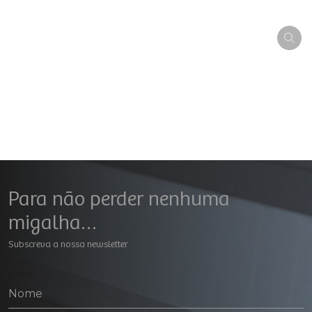
Para não perder nenhuma
migalha…
Subscreva a nossa newsletter
Geral