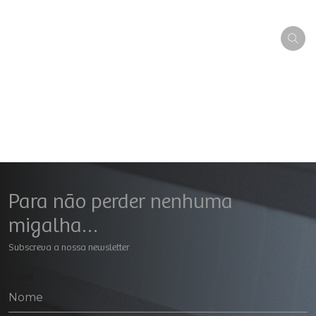
Para não perder nenhuma
migalha…
Subscreva a nossa newsletter
Geral