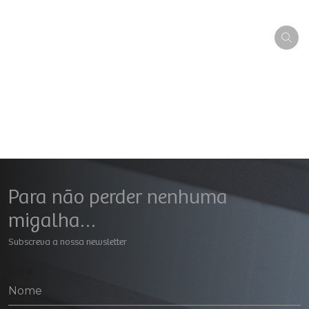
Para não perder nenhuma
migalha…
Subscreva a nossa newsletter
Geral