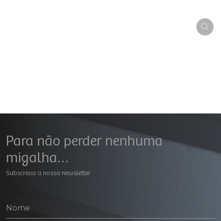
Para não perder nenhuma
migalha…
Subscreva a nossa newsletter
Geral