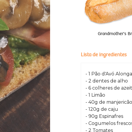
Grandmother's B
Lista de ingredientes
- 1 Pão d'Avó Alon
- 2 dentes de alho
- 6 colheres de azei
- 1 Limão
- 40g de manjericã
- 120g de caju
- 90g Espinafres
- Cogumelos fresco
- 2 Tomates