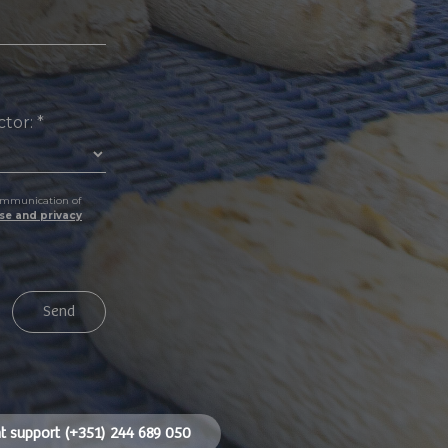
ctor:
*
 communication of
se and privacy
Send
nt support (+351) 244 689 050