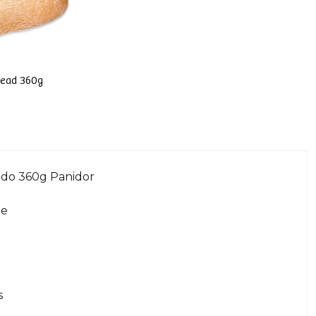
read 360g
gado 360g Panidor
te
o
s