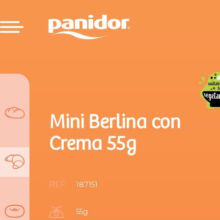
Mini Berlina con
Crema 55g
REF.
187151
55g