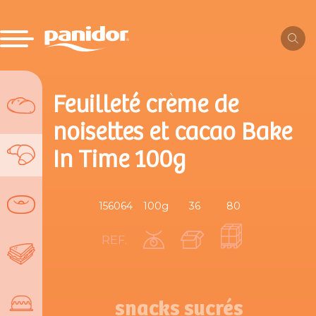
Feuilleté crème de
noisettes et cacao Bake
In Time 100g
156064
100g
36
80
REF.
snacks sucrés