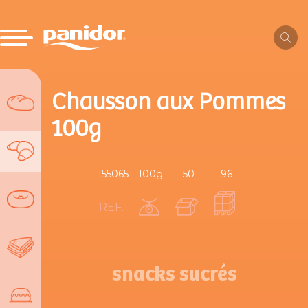
Chausson aux Pommes
100g
155065
100g
50
96
REF.
snacks sucrés