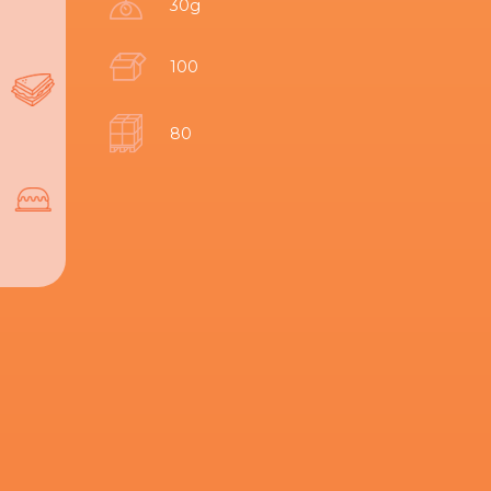
30g
100
80