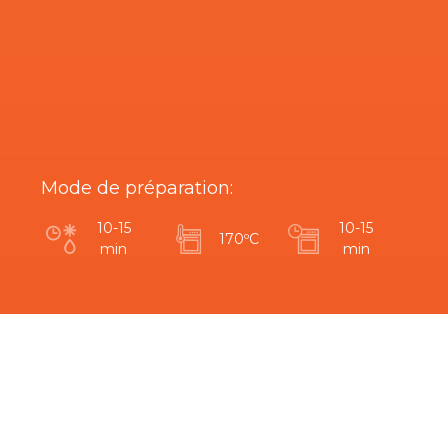
Mode de préparation:
10-15
10-15
170ºC
min
min
Êtes-vous intéressé par ce produit?