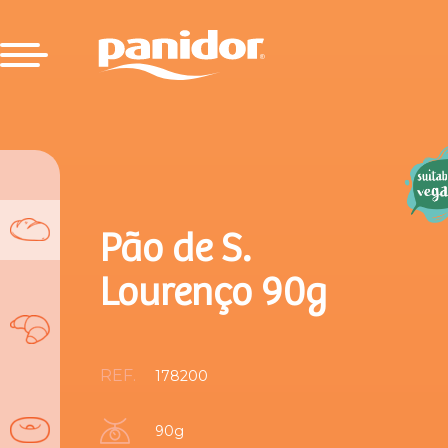
Pão de S.
Lourenço 90g
REF.
178200
90g