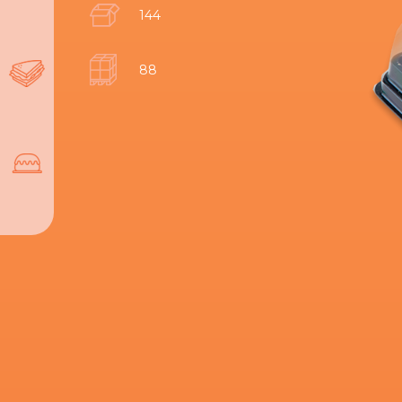
144
88