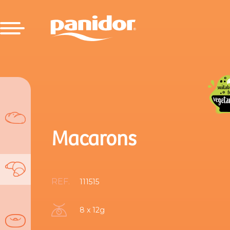
Macarons
REF.
111515
8 x 12g