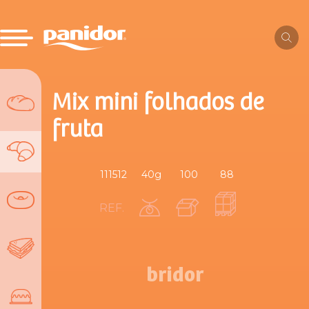
Mix mini folhados de
fruta
111512
40g
100
88
REF.
bridor